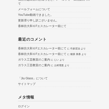
て
メールフォームについて
YouTube動画できました。
更新滞り申し訳ございません。
香林坊大和６Fエスカレーター前にて
最近のコメント
香林坊大和６Fエスカレーター前にて
に
竹多宏治
より
香林坊大和６Fエスカレーター前にて
に
猪原 美香
より
ガラス工芸教室のご案内
に
じい
より
ガラス工芸教室のご案内
に
土村理恵
より
「Jiu Glass」について
サイトマップ
メタ情報
ログイン